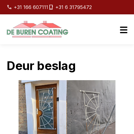
+31 166 607111
+31 6 31795472
Deur beslag