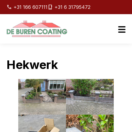
+31 166 607111
+31 6 31795472
Hekwerk